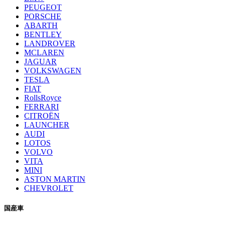
PEUGEOT
PORSCHE
ABARTH
BENTLEY
LANDROVER
MCLAREN
JAGUAR
VOLKSWAGEN
TESLA
FIAT
RollsRoyce
FERRARI
CITROËN
LAUNCHER
AUDI
LOTOS
VOLVO
VITA
MINI
ASTON MARTIN
CHEVROLET
国産車