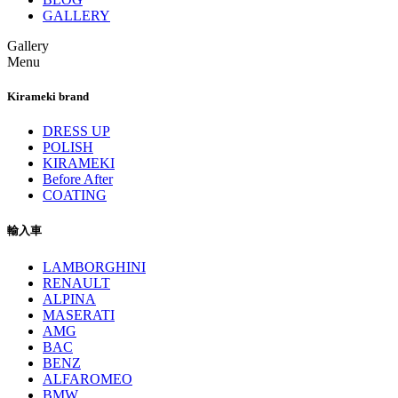
GALLERY
Gallery
Menu
Kirameki brand
DRESS UP
POLISH
KIRAMEKI
Before After
COATING
輸入車
LAMBORGHINI
RENAULT
ALPINA
MASERATI
AMG
BAC
BENZ
ALFAROMEO
BMW