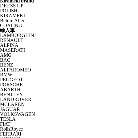
Kirameki brand
DRESS UP
POLISH
KIRAMEKI
Before After
COATING
輸入車
LAMBORGHINI
RENAULT
ALPINA
MASERATI
AMG
BAC
BENZ
ALFAROMEO
BMW
PEUGEOT
PORSCHE
ABARTH
BENTLEY
LANDROVER
MCLAREN
JAGUAR
VOLKSWAGEN
TESLA
FIAT
RollsRoyce
FERRARI