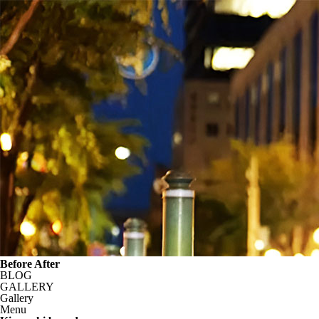
Before After
BLOG
GALLERY
Gallery
Menu