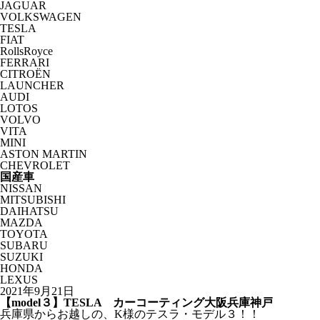
JAGUAR
VOLKSWAGEN
TESLA
FIAT
RollsRoyce
FERRARI
CITROËN
LAUNCHER
AUDI
LOTOS
VOLVO
VITA
MINI
ASTON MARTIN
CHEVROLET
国産車
NISSAN
MITSUBISHI
DAIHATSU
MAZDA
TOYOTA
SUBARU
SUZUKI
HONDA
LEXUS
2021年9月21日
【model３】TESLA カーコーティング大阪兵庫神戸
兵庫県からお越しの、K様のテスラ・モデル３！！