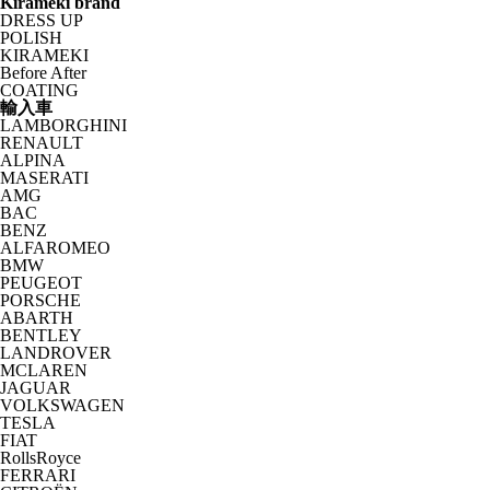
Kirameki brand
DRESS UP
POLISH
KIRAMEKI
Before After
COATING
輸入車
LAMBORGHINI
RENAULT
ALPINA
MASERATI
AMG
BAC
BENZ
ALFAROMEO
BMW
PEUGEOT
PORSCHE
ABARTH
BENTLEY
LANDROVER
MCLAREN
JAGUAR
VOLKSWAGEN
TESLA
FIAT
RollsRoyce
FERRARI