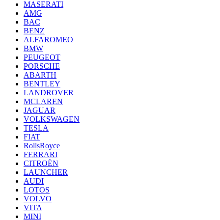
MASERATI
AMG
BAC
BENZ
ALFAROMEO
BMW
PEUGEOT
PORSCHE
ABARTH
BENTLEY
LANDROVER
MCLAREN
JAGUAR
VOLKSWAGEN
TESLA
FIAT
RollsRoyce
FERRARI
CITROËN
LAUNCHER
AUDI
LOTOS
VOLVO
VITA
MINI