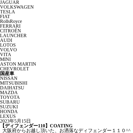
JAGUAR
VOLKSWAGEN
TESLA
FIAT
RollsRoyce
FERRARI
CITROËN
LAUNCHER
AUDI
LOTOS
VOLVO
VITA
MINI
ASTON MARTIN
CHEVROLET
国産車
NISSAN
MITSUBISHI
DAIHATSU
MAZDA
TOYOTA
SUBARU
SUZUKI
HONDA
LEXUS
2023年5月15日
【ディフェンダー110】COATING
大阪府からお越し頂いた、お洒落なディフェンダー１１０^^