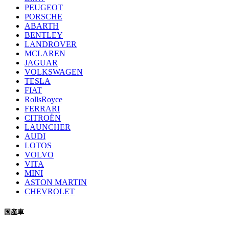
PEUGEOT
PORSCHE
ABARTH
BENTLEY
LANDROVER
MCLAREN
JAGUAR
VOLKSWAGEN
TESLA
FIAT
RollsRoyce
FERRARI
CITROËN
LAUNCHER
AUDI
LOTOS
VOLVO
VITA
MINI
ASTON MARTIN
CHEVROLET
国産車