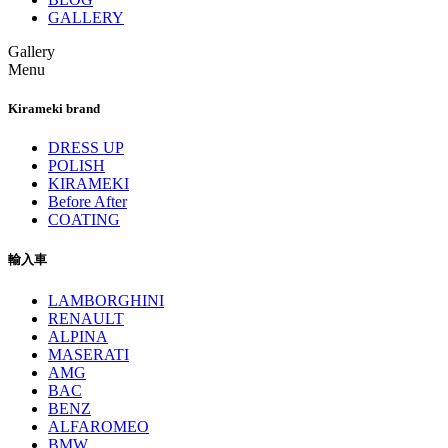
GALLERY
Gallery
Menu
Kirameki brand
DRESS UP
POLISH
KIRAMEKI
Before After
COATING
輸入車
LAMBORGHINI
RENAULT
ALPINA
MASERATI
AMG
BAC
BENZ
ALFAROMEO
BMW