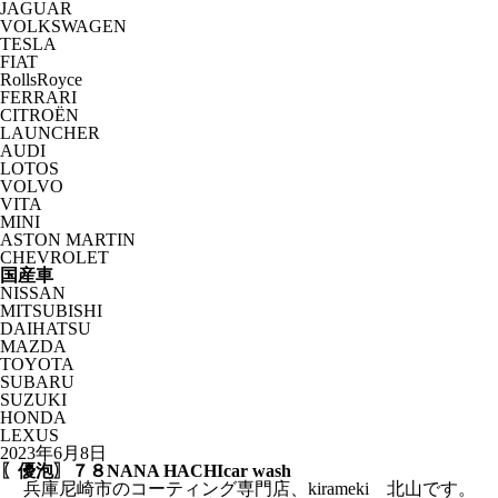
JAGUAR
VOLKSWAGEN
TESLA
FIAT
RollsRoyce
FERRARI
CITROËN
LAUNCHER
AUDI
LOTOS
VOLVO
VITA
MINI
ASTON MARTIN
CHEVROLET
国産車
NISSAN
MITSUBISHI
DAIHATSU
MAZDA
TOYOTA
SUBARU
SUZUKI
HONDA
LEXUS
2023年6月8日
〖優泡〗７８NANA HACHIcar wash
兵庫尼崎市のコーティング専門店、kirameki 北山です。