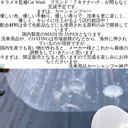
キラメキ監修Car Wash ブランド「７８ナナハチ」が間もなく
完成予定です。
まずは、カーシャンプー^^
優しい泡、優しい手触り、優しい香りで、洗車を更に楽しく、
優しく、キレイに仕上がるよう試行錯誤中！
配合材料は全て化粧品などにも使用される原料のみで開発して
います。
国内製造のMADI IN JAPANとなります。
洗車用品や、COATINGは市場規模のなどから、海外に押され
ているのが現状ですが…
国内生産でも良い物が作れると、メーカー様とこれから最後の
調整をしていきたいと思います。
※まずは、限定販売となると思いますので完成を楽しみにお待
ちくださいませ。