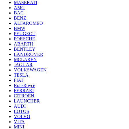
MASERATI
AMG
BAC
BENZ
ALFAROMEO
BMW
PEUGEOT
PORSCHE
ABARTH
BENTLEY
LANDROVER
MCLAREN
JAGUAR
VOLKSWAGEN
TESLA
FIAT
RollsRoyce
FERRARI
CITROËN
LAUNCHER
AUDI
LOTOS
VOLVO
VITA
MINI