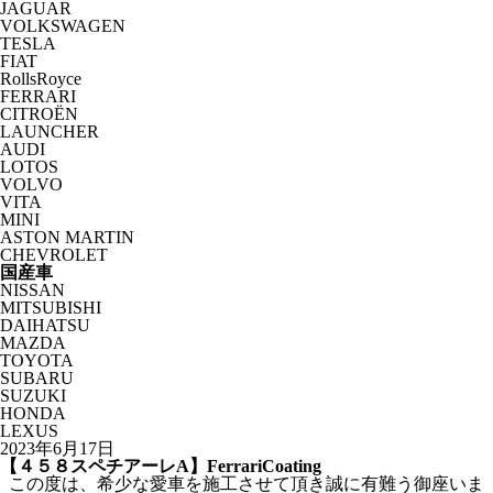
JAGUAR
VOLKSWAGEN
TESLA
FIAT
RollsRoyce
FERRARI
CITROËN
LAUNCHER
AUDI
LOTOS
VOLVO
VITA
MINI
ASTON MARTIN
CHEVROLET
国産車
NISSAN
MITSUBISHI
DAIHATSU
MAZDA
TOYOTA
SUBARU
SUZUKI
HONDA
LEXUS
2023年6月17日
【４５８スペチアーレA】FerrariCoating
この度は、希少な愛車を施工させて頂き誠に有難う御座いま