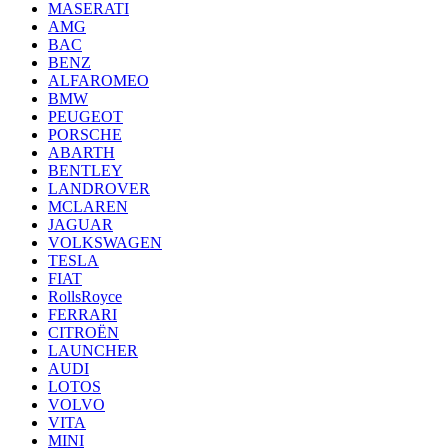
MASERATI
AMG
BAC
BENZ
ALFAROMEO
BMW
PEUGEOT
PORSCHE
ABARTH
BENTLEY
LANDROVER
MCLAREN
JAGUAR
VOLKSWAGEN
TESLA
FIAT
RollsRoyce
FERRARI
CITROËN
LAUNCHER
AUDI
LOTOS
VOLVO
VITA
MINI