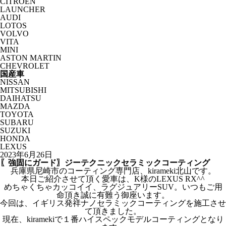
CITROËN
LAUNCHER
AUDI
LOTOS
VOLVO
VITA
MINI
ASTON MARTIN
CHEVROLET
国産車
NISSAN
MITSUBISHI
DAIHATSU
MAZDA
TOYOTA
SUBARU
SUZUKI
HONDA
LEXUS
2023年6月26日
〖強固にガード〗ジーテクニックセラミックコーティング
兵庫県尼崎市のコーティング専門店、kirameki北山です。
本日ご紹介させて頂く愛車は、K様のLEXUS RX^^
めちゃくちゃカッコイイ、ラグジュアリーSUV。いつもご用
命頂き誠に有難う御座います。
今回は、イギリス発祥ナノセラミックコーティングを施工させ
て頂きました。
現在、kiramekiで１番ハイスペックモデルコーティングとなり