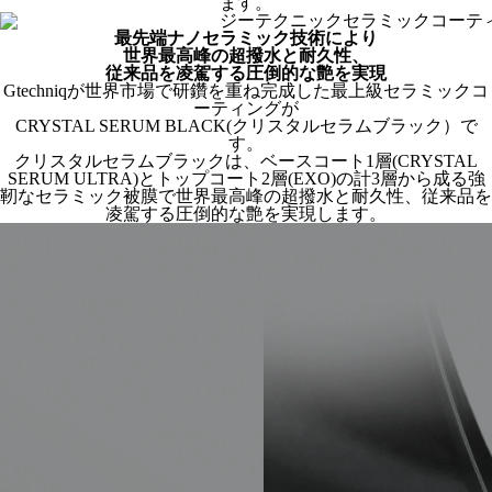
ます。
最先端ナノセラミック技術により
世界最高峰の超撥水と耐久性、
従来品を凌駕する圧倒的な艶を実現
Gtechniqが世界市場で研鑽を重ね完成した最上級セラミックコ
ーティングが
CRYSTAL SERUM BLACK(クリスタルセラムブラック）で
す。
クリスタルセラムブラックは、ベースコート1層(CRYSTAL
SERUM ULTRA)とトップコート2層(EXO)の計3層から成る強
靭なセラミック被膜で世界最高峰の超撥水と耐久性、従来品を
凌駕する圧倒的な艶を実現します。