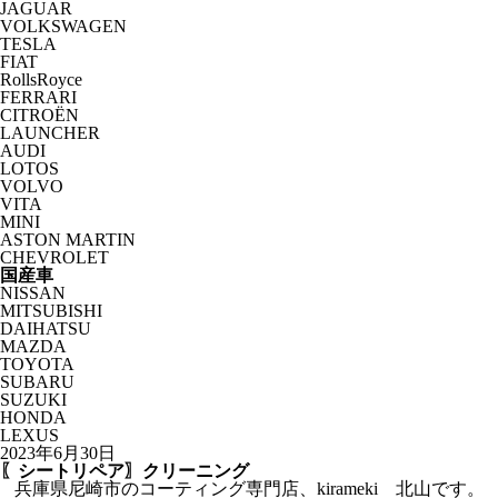
JAGUAR
VOLKSWAGEN
TESLA
FIAT
RollsRoyce
FERRARI
CITROËN
LAUNCHER
AUDI
LOTOS
VOLVO
VITA
MINI
ASTON MARTIN
CHEVROLET
国産車
NISSAN
MITSUBISHI
DAIHATSU
MAZDA
TOYOTA
SUBARU
SUZUKI
HONDA
LEXUS
2023年6月30日
〖シートリペア〗クリーニング
兵庫県尼崎市のコーティング専門店、kirameki 北山です。