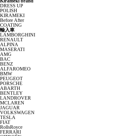
Kirameki brand
DRESS UP
POLISH
KIRAMEKI
Before After
COATING
輸入車
LAMBORGHINI
RENAULT
ALPINA
MASERATI
AMG
BAC
BENZ
ALFAROMEO
BMW
PEUGEOT
PORSCHE
ABARTH
BENTLEY
LANDROVER
MCLAREN
JAGUAR
VOLKSWAGEN
TESLA
FIAT
RollsRoyce
FERRARI