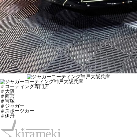
＃コーティング専門店
＃大阪
＃西宮
＃宝塚
＃ジャガー
＃スポーツカー
＃伊丹