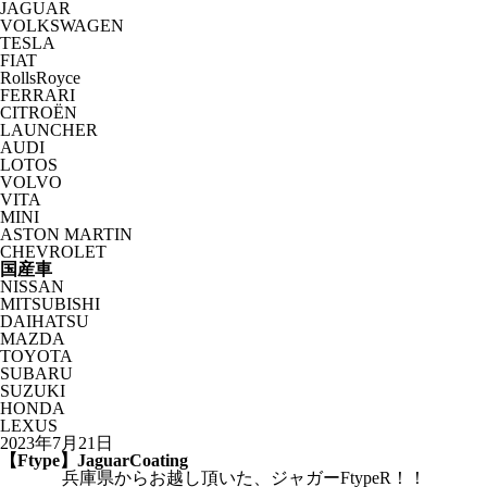
JAGUAR
VOLKSWAGEN
TESLA
FIAT
RollsRoyce
FERRARI
CITROËN
LAUNCHER
AUDI
LOTOS
VOLVO
VITA
MINI
ASTON MARTIN
CHEVROLET
国産車
NISSAN
MITSUBISHI
DAIHATSU
MAZDA
TOYOTA
SUBARU
SUZUKI
HONDA
LEXUS
2023年7月21日
【Ftype】JaguarCoating
兵庫県からお越し頂いた、ジャガーFtypeR！！