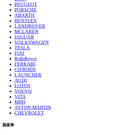
PEUGEOT
PORSCHE
ABARTH
BENTLEY
LANDROVER
MCLAREN
JAGUAR
VOLKSWAGEN
TESLA
FIAT
RollsRoyce
FERRARI
CITROËN
LAUNCHER
AUDI
LOTOS
VOLVO
VITA
MINI
ASTON MARTIN
CHEVROLET
国産車