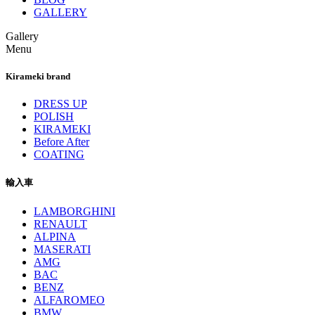
GALLERY
Gallery
Menu
Kirameki brand
DRESS UP
POLISH
KIRAMEKI
Before After
COATING
輸入車
LAMBORGHINI
RENAULT
ALPINA
MASERATI
AMG
BAC
BENZ
ALFAROMEO
BMW