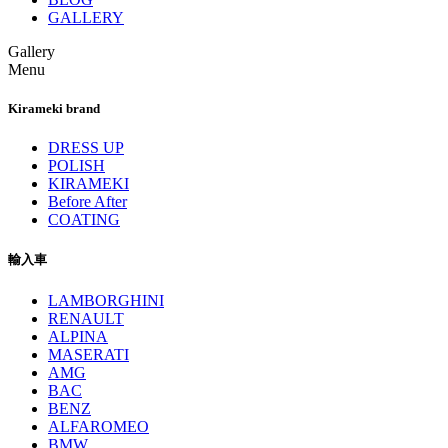
GALLERY
Gallery
Menu
Kirameki brand
DRESS UP
POLISH
KIRAMEKI
Before After
COATING
輸入車
LAMBORGHINI
RENAULT
ALPINA
MASERATI
AMG
BAC
BENZ
ALFAROMEO
BMW