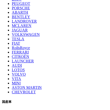
PEUGEOT
PORSCHE
ABARTH
BENTLEY
LANDROVER
MCLAREN
JAGUAR
VOLKSWAGEN
TESLA
FIAT
RollsRoyce
FERRARI
CITROËN
LAUNCHER
AUDI
LOTOS
VOLVO
VITA
MINI
ASTON MARTIN
CHEVROLET
国産車