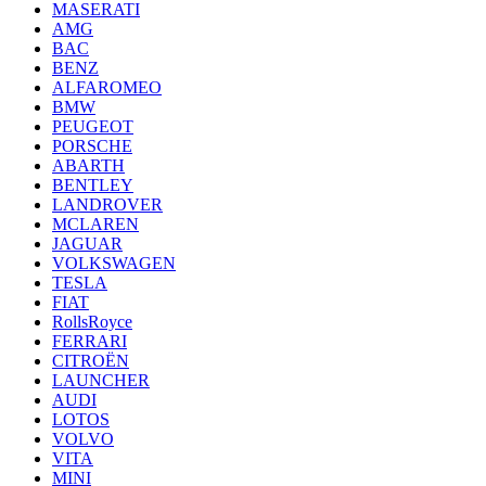
MASERATI
AMG
BAC
BENZ
ALFAROMEO
BMW
PEUGEOT
PORSCHE
ABARTH
BENTLEY
LANDROVER
MCLAREN
JAGUAR
VOLKSWAGEN
TESLA
FIAT
RollsRoyce
FERRARI
CITROËN
LAUNCHER
AUDI
LOTOS
VOLVO
VITA
MINI