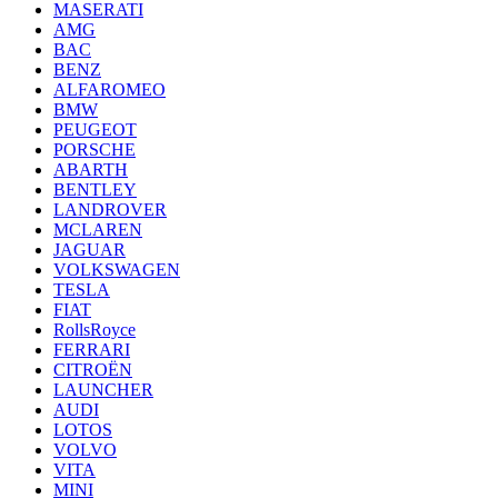
MASERATI
AMG
BAC
BENZ
ALFAROMEO
BMW
PEUGEOT
PORSCHE
ABARTH
BENTLEY
LANDROVER
MCLAREN
JAGUAR
VOLKSWAGEN
TESLA
FIAT
RollsRoyce
FERRARI
CITROËN
LAUNCHER
AUDI
LOTOS
VOLVO
VITA
MINI