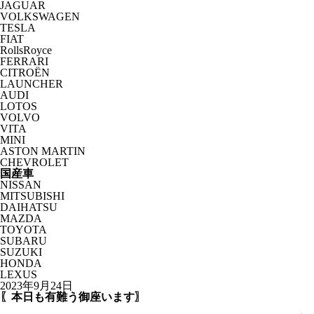
JAGUAR
VOLKSWAGEN
TESLA
FIAT
RollsRoyce
FERRARI
CITROËN
LAUNCHER
AUDI
LOTOS
VOLVO
VITA
MINI
ASTON MARTIN
CHEVROLET
国産車
NISSAN
MITSUBISHI
DAIHATSU
MAZDA
TOYOTA
SUBARU
SUZUKI
HONDA
LEXUS
2023年9月24日
〖本日も有難う御座います〗