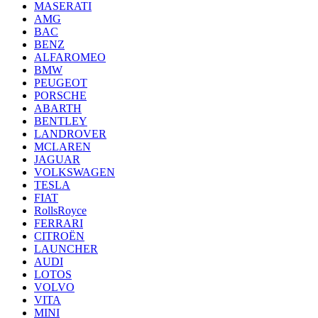
MASERATI
AMG
BAC
BENZ
ALFAROMEO
BMW
PEUGEOT
PORSCHE
ABARTH
BENTLEY
LANDROVER
MCLAREN
JAGUAR
VOLKSWAGEN
TESLA
FIAT
RollsRoyce
FERRARI
CITROËN
LAUNCHER
AUDI
LOTOS
VOLVO
VITA
MINI