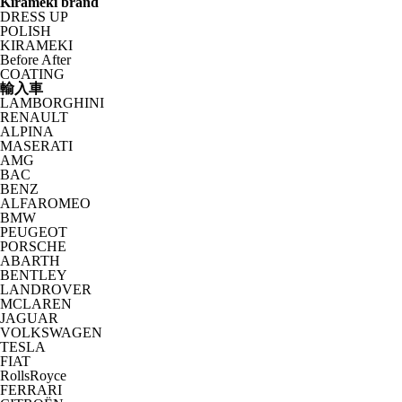
Kirameki brand
DRESS UP
POLISH
KIRAMEKI
Before After
COATING
輸入車
LAMBORGHINI
RENAULT
ALPINA
MASERATI
AMG
BAC
BENZ
ALFAROMEO
BMW
PEUGEOT
PORSCHE
ABARTH
BENTLEY
LANDROVER
MCLAREN
JAGUAR
VOLKSWAGEN
TESLA
FIAT
RollsRoyce
FERRARI