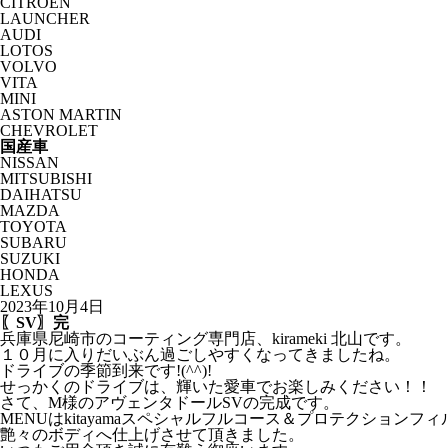
CITROËN
LAUNCHER
AUDI
LOTOS
VOLVO
VITA
MINI
ASTON MARTIN
CHEVROLET
国産車
NISSAN
MITSUBISHI
DAIHATSU
MAZDA
TOYOTA
SUBARU
SUZUKI
HONDA
LEXUS
2023年10月4日
〖SV〗完
兵庫県尼崎市のコーティング専門店、kirameki 北山です。
１０月に入りだいぶん過ごしやすくなってきましたね。
ドライブの季節到来です!(^^)!
せっかくのドライブは、輝いた愛車でお楽しみください！！
さて、M様のアヴェンタドールSVの完成です。
MENUはkitayamaスペシャルフルコース＆プロテクションフィ
艶々のボディへ仕上げさせて頂きました。