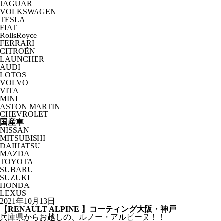
JAGUAR
VOLKSWAGEN
TESLA
FIAT
RollsRoyce
FERRARI
CITROËN
LAUNCHER
AUDI
LOTOS
VOLVO
VITA
MINI
ASTON MARTIN
CHEVROLET
国産車
NISSAN
MITSUBISHI
DAIHATSU
MAZDA
TOYOTA
SUBARU
SUZUKI
HONDA
LEXUS
2021年10月13日
【RENAULT ALPINE 】コーティング大阪・神戸
兵庫県からお越しの、ルノー・アルピーヌ！！