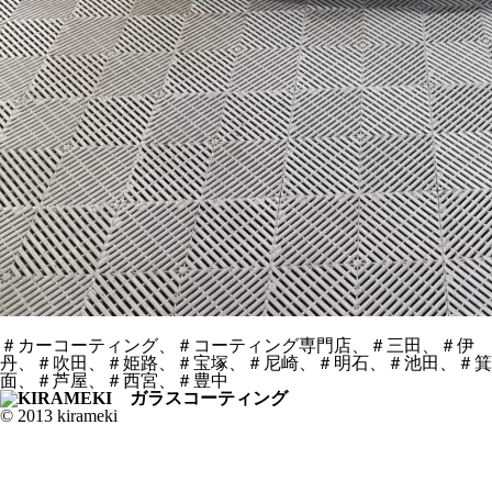
＃カーコーティング、＃コーティング専門店、＃三田、＃伊
丹、＃吹田、＃姫路、＃宝塚、＃尼崎、＃明石、＃池田、＃箕
面、＃芦屋、＃西宮、＃豊中
© 2013 kirameki