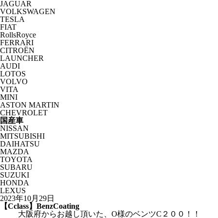
JAGUAR
VOLKSWAGEN
TESLA
FIAT
RollsRoyce
FERRARI
CITROËN
LAUNCHER
AUDI
LOTOS
VOLVO
VITA
MINI
ASTON MARTIN
CHEVROLET
国産車
NISSAN
MITSUBISHI
DAIHATSU
MAZDA
TOYOTA
SUBARU
SUZUKI
HONDA
LEXUS
2023年10月29日
【Cclass】BenzCoating
大阪府からお越し頂いた、O様のベンツC２００！！