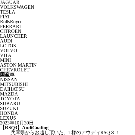
JAGUAR
VOLKSWAGEN
TESLA
FIAT
RollsRoyce
FERRARI
CITROËN
LAUNCHER
AUDI
LOTOS
VOLVO
VITA
MINI
ASTON MARTIN
CHEVROLET
国産車
NISSAN
MITSUBISHI
DAIHATSU
MAZDA
TOYOTA
SUBARU
SUZUKI
HONDA
LEXUS
2023年10月30日
【RSQ3】AudiCoating
兵庫県からお越し頂いた、T様のアウディRSQ３！！