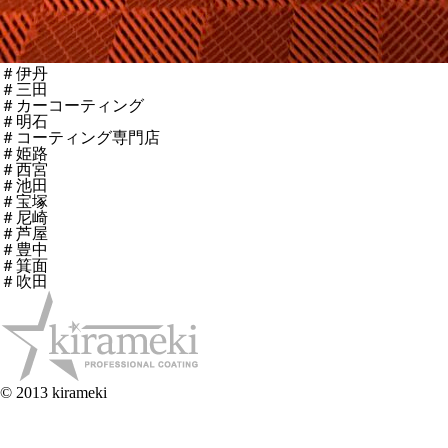
＃伊丹
＃三田
＃カーコーティング
＃明石
＃コーティング専門店
＃姫路
＃西宮
＃池田
＃宝塚
＃尼崎
＃芦屋
＃豊中
＃箕面
＃吹田
© 2013 kirameki