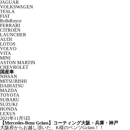
JAGUAR
VOLKSWAGEN
TESLA
FIAT
RollsRoyce
FERRARI
CITROËN
LAUNCHER
AUDI
LOTOS
VOLVO
VITA
MINI
ASTON MARTIN
CHEVROLET
国産車
NISSAN
MITSUBISHI
DAIHATSU
MAZDA
TOYOTA
SUBARU
SUZUKI
HONDA
LEXUS
2021年11月5日
【Mercedes-Benz Gclass】コーティング大阪・兵庫・神戸
大阪府からお越し頂いた、K様のベンツGclass！！