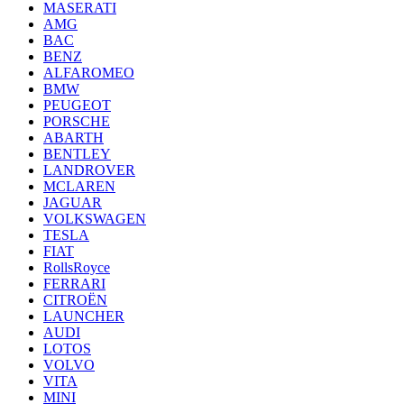
MASERATI
AMG
BAC
BENZ
ALFAROMEO
BMW
PEUGEOT
PORSCHE
ABARTH
BENTLEY
LANDROVER
MCLAREN
JAGUAR
VOLKSWAGEN
TESLA
FIAT
RollsRoyce
FERRARI
CITROËN
LAUNCHER
AUDI
LOTOS
VOLVO
VITA
MINI