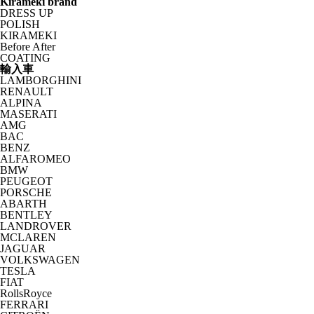
Kirameki brand
DRESS UP
POLISH
KIRAMEKI
Before After
COATING
輸入車
LAMBORGHINI
RENAULT
ALPINA
MASERATI
AMG
BAC
BENZ
ALFAROMEO
BMW
PEUGEOT
PORSCHE
ABARTH
BENTLEY
LANDROVER
MCLAREN
JAGUAR
VOLKSWAGEN
TESLA
FIAT
RollsRoyce
FERRARI