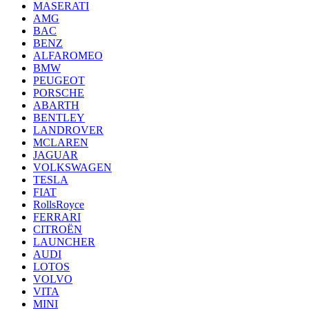
MASERATI
AMG
BAC
BENZ
ALFAROMEO
BMW
PEUGEOT
PORSCHE
ABARTH
BENTLEY
LANDROVER
MCLAREN
JAGUAR
VOLKSWAGEN
TESLA
FIAT
RollsRoyce
FERRARI
CITROËN
LAUNCHER
AUDI
LOTOS
VOLVO
VITA
MINI