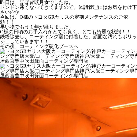
昨日は、ほぼ皆既月食でしたね。
ドンドン寒くなってきてますので、体調管理にはお気を付け下
さい(^^)/
今回は、O様のトヨタGRヤリスの定期メンテナンスのご依
頼！！
早い物でもう１年が経ちました。
O様の日頃のお手入れがとても良く、とても綺麗な状態！！
鉄粉除去し、コーティング層に付着した、頑固な汚れもポリッ
シュしていきます！！
その後、コーティング硬化ブースへ