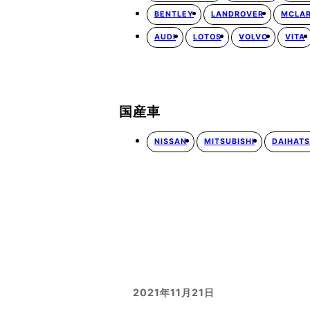
BENTLEY
LANDROVER
MCLA
AUDI
LOTOS
VOLVO
VITA
国産車
NISSAN
MITSUBISHI
DAIHAT
2021年11月21日