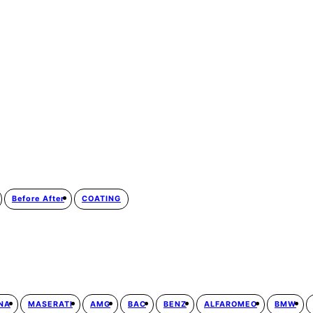
Before After
COATING
NA
MASERATI
AMG
BAC
BENZ
ALFAROMEO
BMW