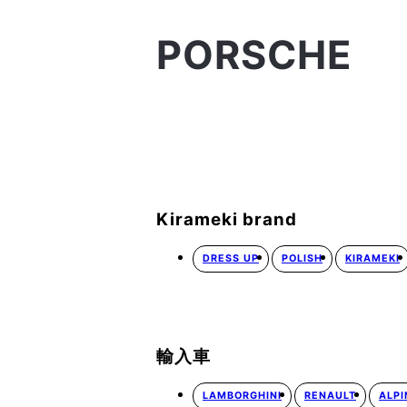
PORSCHE
Kirameki brand
DRESS UP
POLISH
KIRAMEKI
輸入車
LAMBORGHINI
RENAULT
ALPI