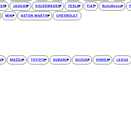
REN
JAGUAR
VOLKSWAGEN
TESLA
FIAT
RollsRoyce
MINI
ASTON MARTIN
CHEVROLET
SU
MAZDA
TOYOTA
SUBARU
SUZUKI
HONDA
LEXUS