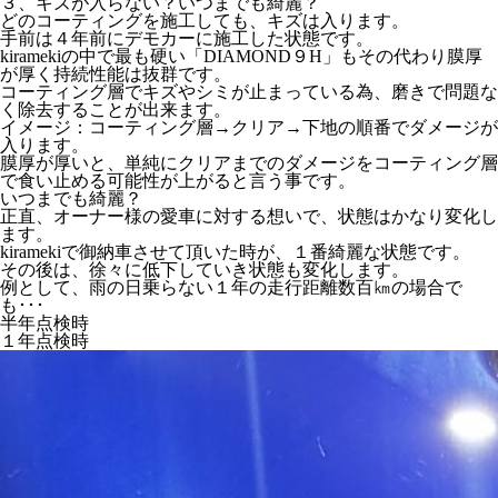
３、キズが入らない？いつまでも綺麗？
どのコーティングを施工しても、キズは入ります。
手前は４年前にデモカーに施工した状態です。
kiramekiの中で最も硬い「DIAMOND９H」もその代わり膜厚
が厚く持続性能は抜群です。
コーティング層でキズやシミが止まっている為、磨きで問題な
く除去することが出来ます。
イメージ：コーティング層→クリア→下地の順番でダメージが
入ります。
膜厚が厚いと、単純にクリアまでのダメージをコーティング層
で食い止める可能性が上がると言う事です。
いつまでも綺麗？
正直、オーナー様の愛車に対する想いで、状態はかなり変化し
ます。
kiramekiで御納車させて頂いた時が、１番綺麗な状態です。
その後は、徐々に低下していき状態も変化します。
例として、雨の日乗らない１年の走行距離数百㎞の場合で
も･･･
半年点検時
１年点検時