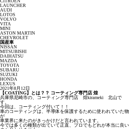
CITROËN
LAUNCHER
AUDI
LOTOS
VOLVO
VITA
MINI
ASTON MARTIN
CHEVROLET
国産車
NISSAN
MITSUBISHI
DAIHATSU
MAZDA
TOYOTA
SUBARU
SUZUKI
HONDA
LEXUS
2021年8月12日
【COATING】とは？？ コーティング専門店 煌
兵庫県尼崎市の、コーティング専門店 煌kirameki 北山で
す。
今回は、コーティング付いて！！
車のコーティングは、半導体を保護するために使われていた物
が
車業界に来たのがきっかけだと言われています。
今では多くの種類が出ていて正直、プロでもどれが本当に良い