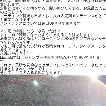
例えば、雨の日乗らない・毎日乗る。これだけでかなり持続が
変化します。
定期的にオイル交換をする、髪が伸びたら切る、お風呂に入る
のと同じよう。
コーティング持続も日頃のお手入れ＆定期メンテナンスがとて
も重要となります。
メンテナンスについては後日UPさせて頂きます。
２、雨で綺麗になる・水洗いだけ？
まず、雨で綺麗になったように見えることはあります。
豪雨になればなるほど、コーティング水弾き性能で埃などが落
ちて行くからです。
でも、雨で落ちない汚れが蓄積されコーティングへダメージを
与えていきます。
水洗いだけ？？
kiramekiでは、シャンプー洗車をお勧めさせて頂いておりま
す。
それは、黄砂や花粉などはボディにへばりつくので、水だけで
は落としきれないからです。
そして、キズの入る原因になります。