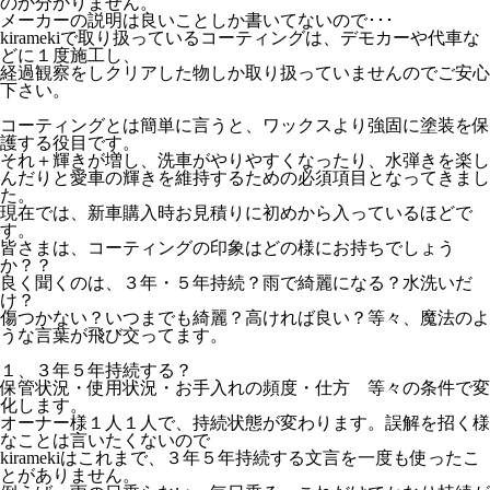
のか分かりません。
メーカーの説明は良いことしか書いてないので･･･
kiramekiで取り扱っているコーティングは、デモカーや代車な
どに１度施工し、
経過観察をしクリアした物しか取り扱っていませんのでご安心
下さい。
コーティングとは簡単に言うと、ワックスより強固に塗装を保
護する役目です。
それ＋輝きが増し、洗車がやりやすくなったり、水弾きを楽し
んだりと愛車の輝きを維持するための必須項目となってきまし
た。
現在では、新車購入時お見積りに初めから入っているほどで
す。
皆さまは、コーティングの印象はどの様にお持ちでしょう
か？？
良く聞くのは、３年・５年持続？雨で綺麗になる？水洗いだ
け？
傷つかない？いつまでも綺麗？高ければ良い？等々、魔法のよ
うな言葉が飛び交ってます。
１、３年５年持続する？
保管状況・使用状況・お手入れの頻度・仕方 等々の条件で変
化します。
オーナー様１人１人で、持続状態が変わります。誤解を招く様
なことは言いたくないので
kiramekiはこれまで、３年５年持続する文言を一度も使ったこ
とがありません。