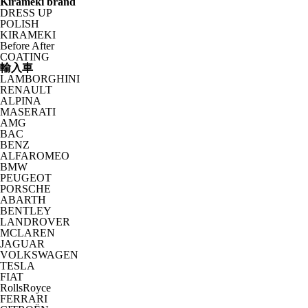
Kirameki brand
DRESS UP
POLISH
KIRAMEKI
Before After
COATING
輸入車
LAMBORGHINI
RENAULT
ALPINA
MASERATI
AMG
BAC
BENZ
ALFAROMEO
BMW
PEUGEOT
PORSCHE
ABARTH
BENTLEY
LANDROVER
MCLAREN
JAGUAR
VOLKSWAGEN
TESLA
FIAT
RollsRoyce
FERRARI