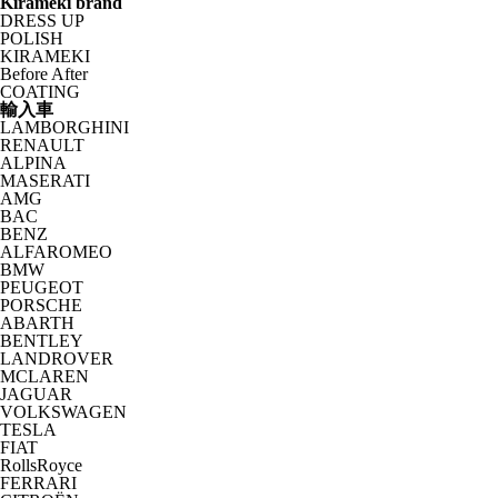
Kirameki brand
DRESS UP
POLISH
KIRAMEKI
Before After
COATING
輸入車
LAMBORGHINI
RENAULT
ALPINA
MASERATI
AMG
BAC
BENZ
ALFAROMEO
BMW
PEUGEOT
PORSCHE
ABARTH
BENTLEY
LANDROVER
MCLAREN
JAGUAR
VOLKSWAGEN
TESLA
FIAT
RollsRoyce
FERRARI