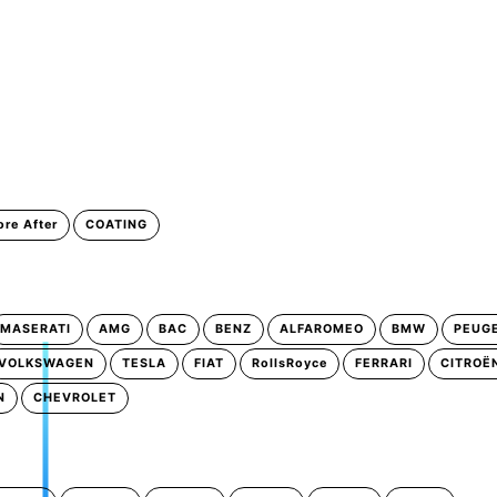
ore After
COATING
MASERATI
AMG
BAC
BENZ
ALFAROMEO
BMW
PEUG
VOLKSWAGEN
TESLA
FIAT
RollsRoyce
FERRARI
CITROË
N
CHEVROLET