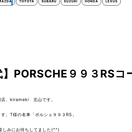
MAZDA
TOYOTA
SUBARU
SUZUKI
HONDA
LEXUS
】PORSCHE９９３RS
、kirameki 北山です。
す。T様の名車「ポルシェ９９３RS」
しみにお待ちしてました(^^)