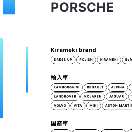
PORSCHE
Kirameki brand
DRESS UP
POLISH
KIRAMEKI
Bef
輸入車
LAMBORGHINI
RENAULT
ALPINA
LANDROVER
MCLAREN
JAGUAR
VOLVO
VITA
MINI
ASTON MARTI
国産車