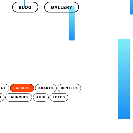
BLOG
GALLERY
EOT
PORSCHE
ABARTH
BENTLEY
N
LAUNCHER
AUDI
LOTOS