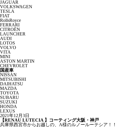
JAGUAR
VOLKSWAGEN
TESLA
FIAT
RollsRoyce
FERRARI
CITROËN
LAUNCHER
AUDI
LOTOS
VOLVO
VITA
MINI
ASTON MARTIN
CHEVROLET
国産車
NISSAN
MITSUBISHI
DAIHATSU
MAZDA
TOYOTA
SUBARU
SUZUKI
HONDA
LEXUS
2021年12月3日
【RENAU LUTECIA 】コーティング大阪・神戸
兵庫県西宮市からお越しの、A様のルノールーテシア！！