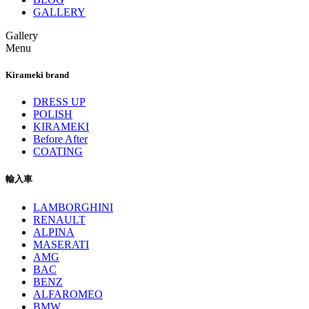
GALLERY
Gallery
Menu
Kirameki brand
DRESS UP
POLISH
KIRAMEKI
Before After
COATING
輸入車
LAMBORGHINI
RENAULT
ALPINA
MASERATI
AMG
BAC
BENZ
ALFAROMEO
BMW