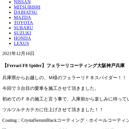
NISSAN
MITSUBISHI
DAIHATSU
MAZDA
TOYOTA
SUBARU
SUZUKI
HONDA
LEXUS
2021年12月16日
【Ferrari F8 Spider】フェラーリコーティング大阪神戸兵庫
兵庫県からお越しの、Ｍ様のフェラーリＦ８スパイダー！！
今回で３台目の愛車を施工させて頂きました。
初めてのＦ８の施工と言う事で、入庫前から楽しみに待っていま
ツルツルテカテカに仕上げさせて頂きました！！
Coating：CrystalSerumBlackコーティング・ホイ