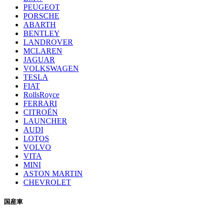
PEUGEOT
PORSCHE
ABARTH
BENTLEY
LANDROVER
MCLAREN
JAGUAR
VOLKSWAGEN
TESLA
FIAT
RollsRoyce
FERRARI
CITROËN
LAUNCHER
AUDI
LOTOS
VOLVO
VITA
MINI
ASTON MARTIN
CHEVROLET
国産車