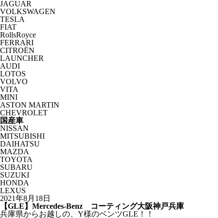
JAGUAR
VOLKSWAGEN
TESLA
FIAT
RollsRoyce
FERRARI
CITROËN
LAUNCHER
AUDI
LOTOS
VOLVO
VITA
MINI
ASTON MARTIN
CHEVROLET
国産車
NISSAN
MITSUBISHI
DAIHATSU
MAZDA
TOYOTA
SUBARU
SUZUKI
HONDA
LEXUS
2021年8月18日
【GLE】Mercedes-Benz コーティング大阪神戸兵庫
兵庫県からお越しの、Y様のベンツGLE！！