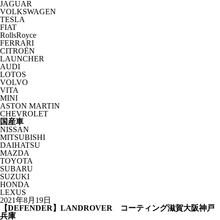
JAGUAR
VOLKSWAGEN
TESLA
FIAT
RollsRoyce
FERRARI
CITROËN
LAUNCHER
AUDI
LOTOS
VOLVO
VITA
MINI
ASTON MARTIN
CHEVROLET
国産車
NISSAN
MITSUBISHI
DAIHATSU
MAZDA
TOYOTA
SUBARU
SUZUKI
HONDA
LEXUS
2021年8月19日
【DEFENDER】LANDROVER コーティング滋賀大阪神戸
兵庫