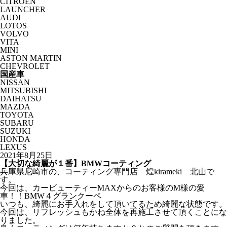
CITROËN
LAUNCHER
AUDI
LOTOS
VOLVO
VITA
MINI
ASTON MARTIN
CHEVROLET
国産車
NISSAN
MITSUBISHI
DAIHATSU
MAZDA
TOYOTA
SUBARU
SUZUKI
HONDA
LEXUS
2021年8月25日
【大切な綺麗が１番】BMWコーティング
兵庫県尼崎市の、コーティング専門店 煌kirameki 北山で
す。
今回は、カービューティーMAXからのお客様のM様の愛
車！！BMW４グランクーペ
いつも、綺麗にお手入れをして頂いてるため綺麗な状態です。
今回は、リフレッシュもかね全体を再施工させて頂くことにな
りました。