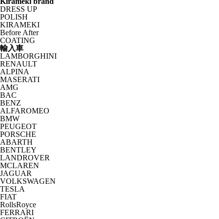
Kirameki brand
DRESS UP
POLISH
KIRAMEKI
Before After
COATING
輸入車
LAMBORGHINI
RENAULT
ALPINA
MASERATI
AMG
BAC
BENZ
ALFAROMEO
BMW
PEUGEOT
PORSCHE
ABARTH
BENTLEY
LANDROVER
MCLAREN
JAGUAR
VOLKSWAGEN
TESLA
FIAT
RollsRoyce
FERRARI