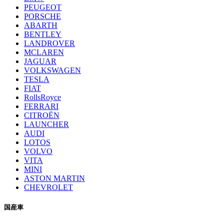
PEUGEOT
PORSCHE
ABARTH
BENTLEY
LANDROVER
MCLAREN
JAGUAR
VOLKSWAGEN
TESLA
FIAT
RollsRoyce
FERRARI
CITROËN
LAUNCHER
AUDI
LOTOS
VOLVO
VITA
MINI
ASTON MARTIN
CHEVROLET
国産車