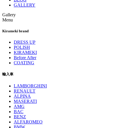
GALLERY
Gallery
Menu
Kirameki brand
DRESS UP
POLISH
KIRAMEKI
Before After
COATING
輸入車
LAMBORGHINI
RENAULT
ALPINA
MASERATI
AMG
BAC
BENZ
ALFAROMEO
BMW