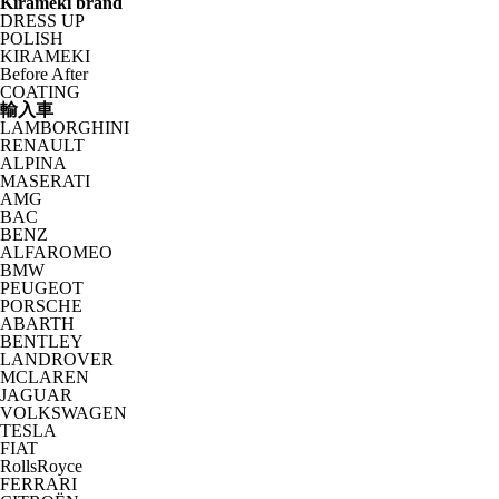
Kirameki brand
DRESS UP
POLISH
KIRAMEKI
Before After
COATING
輸入車
LAMBORGHINI
RENAULT
ALPINA
MASERATI
AMG
BAC
BENZ
ALFAROMEO
BMW
PEUGEOT
PORSCHE
ABARTH
BENTLEY
LANDROVER
MCLAREN
JAGUAR
VOLKSWAGEN
TESLA
FIAT
RollsRoyce
FERRARI