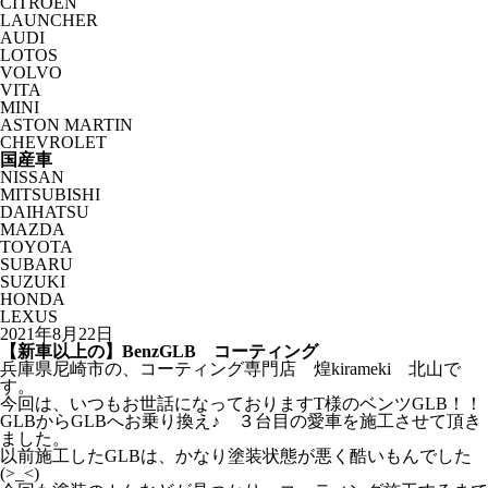
CITROËN
LAUNCHER
AUDI
LOTOS
VOLVO
VITA
MINI
ASTON MARTIN
CHEVROLET
国産車
NISSAN
MITSUBISHI
DAIHATSU
MAZDA
TOYOTA
SUBARU
SUZUKI
HONDA
LEXUS
2021年8月22日
【新車以上の】BenzGLB コーティング
兵庫県尼崎市の、コーティング専門店 煌kirameki 北山で
す。
今回は、いつもお世話になっておりますT様のベンツGLB！！
GLBからGLBへお乗り換え♪ ３台目の愛車を施工させて頂き
ました。
以前施工したGLBは、かなり塗装状態が悪く酷いもんでした
(>_<)