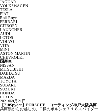
JAGUAR
VOLKSWAGEN
TESLA
FIAT
RollsRoyce
FERRARI
CITROËN
LAUNCHER
AUDI
LOTOS
VOLVO
VITA
MINI
ASTON MARTIN
CHEVROLET
国産車
NISSAN
MITSUBISHI
DAIHATSU
MAZDA
TOYOTA
SUBARU
SUZUKI
HONDA
LEXUS
2021年8月21日
【718Spyder】PORSCHE コーティング神戸大阪兵庫
兵庫県からお越しの、O様のポルシェ７１８スパイダー！！