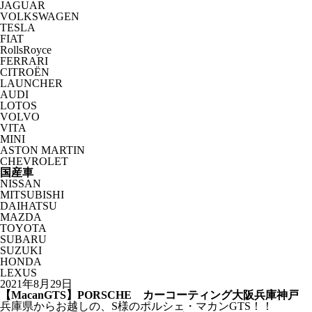
JAGUAR
VOLKSWAGEN
TESLA
FIAT
RollsRoyce
FERRARI
CITROËN
LAUNCHER
AUDI
LOTOS
VOLVO
VITA
MINI
ASTON MARTIN
CHEVROLET
国産車
NISSAN
MITSUBISHI
DAIHATSU
MAZDA
TOYOTA
SUBARU
SUZUKI
HONDA
LEXUS
2021年8月29日
【MacanGTS】PORSCHE カーコーティング大阪兵庫神戸
兵庫県からお越しの、S様のポルシェ・マカンGTS！！