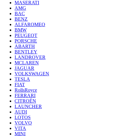
MASERATI
AMG
BAC
BENZ
ALFAROMEO
BMW
PEUGEOT
PORSCHE
ABARTH
BENTLEY
LANDROVER
MCLAREN
JAGUAR
VOLKSWAGEN
TESLA
FIAT
RollsRoyce
FERRARI
CITROËN
LAUNCHER
AUDI
LOTOS
VOLVO
VITA
MINI