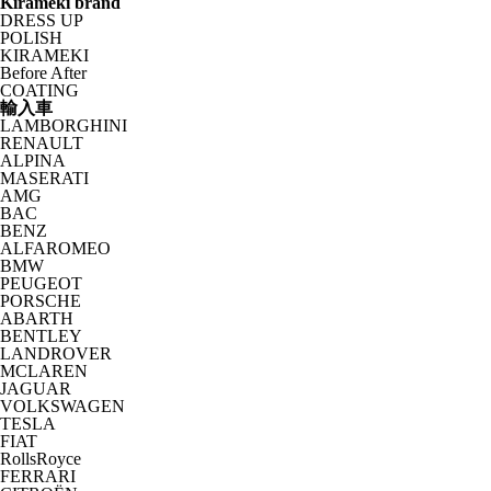
Kirameki brand
DRESS UP
POLISH
KIRAMEKI
Before After
COATING
輸入車
LAMBORGHINI
RENAULT
ALPINA
MASERATI
AMG
BAC
BENZ
ALFAROMEO
BMW
PEUGEOT
PORSCHE
ABARTH
BENTLEY
LANDROVER
MCLAREN
JAGUAR
VOLKSWAGEN
TESLA
FIAT
RollsRoyce
FERRARI