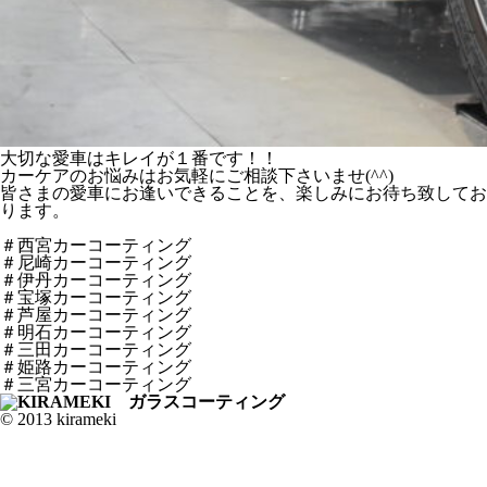
大切な愛車はキレイが１番です！！
カーケアのお悩みはお気軽にご相談下さいませ(^^)
皆さまの愛車にお逢いできることを、楽しみにお待ち致してお
ります。
＃西宮カーコーティング
＃尼崎カーコーティング
＃伊丹カーコーティング
＃宝塚カーコーティング
＃芦屋カーコーティング
＃明石カーコーティング
＃三田カーコーティング
＃姫路カーコーティング
＃三宮カーコーティング
© 2013 kirameki