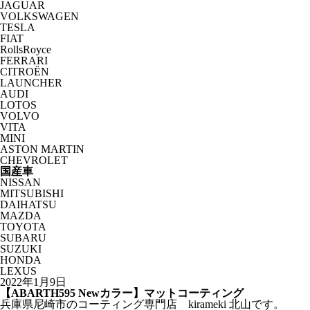
JAGUAR
VOLKSWAGEN
TESLA
FIAT
RollsRoyce
FERRARI
CITROËN
LAUNCHER
AUDI
LOTOS
VOLVO
VITA
MINI
ASTON MARTIN
CHEVROLET
国産車
NISSAN
MITSUBISHI
DAIHATSU
MAZDA
TOYOTA
SUBARU
SUZUKI
HONDA
LEXUS
2022年1月9日
【ABARTH595 Newカラー】マットコーティング
兵庫県尼崎市のコーティング専門店 kirameki 北山です。