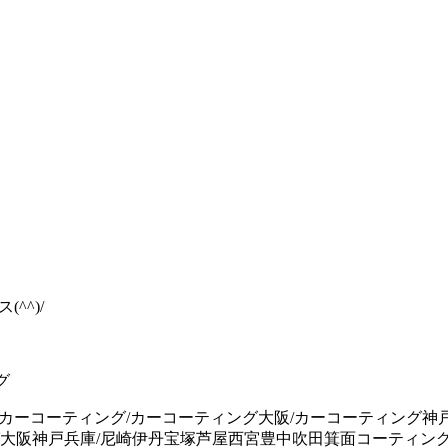
^^)/
グ