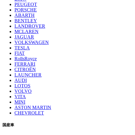
PEUGEOT
PORSCHE
ABARTH
BENTLEY
LANDROVER
MCLAREN
JAGUAR
VOLKSWAGEN
TESLA
FIAT
RollsRoyce
FERRARI
CITROËN
LAUNCHER
AUDI
LOTOS
VOLVO
VITA
MINI
ASTON MARTIN
CHEVROLET
国産車