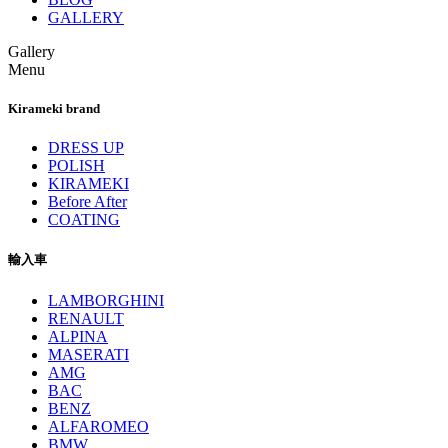
GALLERY
Gallery
Menu
Kirameki brand
DRESS UP
POLISH
KIRAMEKI
Before After
COATING
輸入車
LAMBORGHINI
RENAULT
ALPINA
MASERATI
AMG
BAC
BENZ
ALFAROMEO
BMW