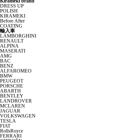
Kirameki brand
DRESS UP
POLISH
KIRAMEKI
Before After
COATING
輸入車
LAMBORGHINI
RENAULT
ALPINA
MASERATI
AMG
BAC
BENZ
ALFAROMEO
BMW
PEUGEOT
PORSCHE
ABARTH
BENTLEY
LANDROVER
MCLAREN
JAGUAR
VOLKSWAGEN
TESLA
FIAT
RollsRoyce
FERRARI