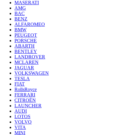
MASERATI
AMG
BAC
BENZ
ALFAROMEO
BMW
PEUGEOT
PORSCHE
ABARTH
BENTLEY
LANDROVER
MCLAREN
JAGUAR
VOLKSWAGEN
TESLA
FIAT
RollsRoyce
FERRARI
CITROËN
LAUNCHER
AUDI
LOTOS
VOLVO
VITA
MINI