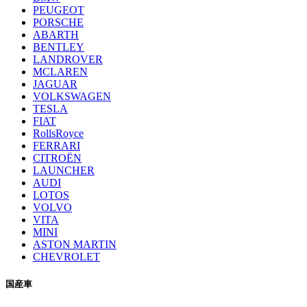
PEUGEOT
PORSCHE
ABARTH
BENTLEY
LANDROVER
MCLAREN
JAGUAR
VOLKSWAGEN
TESLA
FIAT
RollsRoyce
FERRARI
CITROËN
LAUNCHER
AUDI
LOTOS
VOLVO
VITA
MINI
ASTON MARTIN
CHEVROLET
国産車