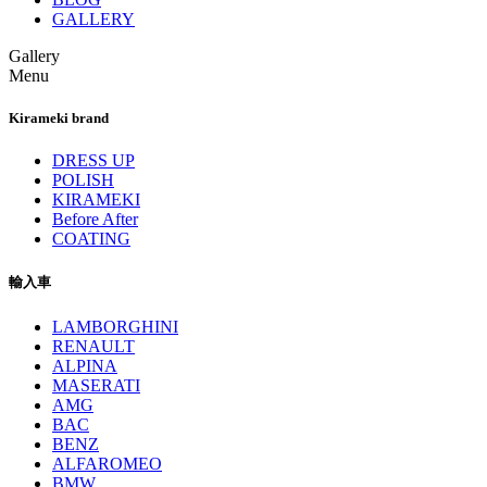
GALLERY
Gallery
Menu
Kirameki brand
DRESS UP
POLISH
KIRAMEKI
Before After
COATING
輸入車
LAMBORGHINI
RENAULT
ALPINA
MASERATI
AMG
BAC
BENZ
ALFAROMEO
BMW